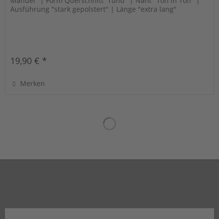
Manuel" | Form Querschnitt "rund" | Naht "Ton in Ton" |
Ausführung "stark gepolstert" | Länge "extra lang"
19,90 € *
Merken