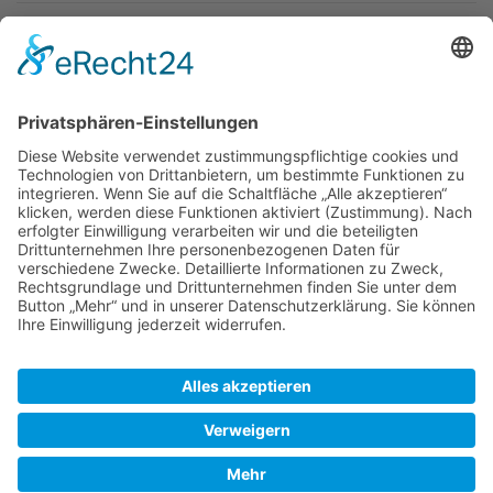
Newsletter
Top-Anbieter
Spitzenqualität
Kompetente Beratung
Partner
* Alle Preise inkl. gesetzl. Mehrwertsteuer, inkl. Versandkosten
FAQ
Händler Login
Hilfe / Unterstützung
Newsletter
Warum WACCEX?
Allgemeine Geschäftsbedingungen und Kundeninformationen
Datenschutzerklärung
Impressum
Kontakt
Newsletter