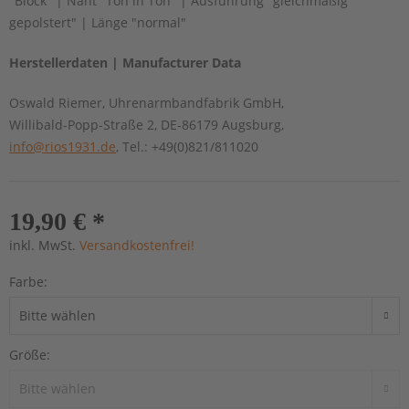
"Block" | Naht "Ton in Ton" | Ausführung "gleichmäßig
gepolstert" | Länge "normal"
Herstellerdaten | Manufacturer Data
Oswald Riemer, Uhrenarmbandfabrik GmbH,
Willibald-Popp-Straße 2, DE-86179 Augsburg,
info@rios1931.de
, Tel.: +49(0)821/811020
19,90 € *
inkl. MwSt.
Versandkostenfrei!
Farbe:
Größe: