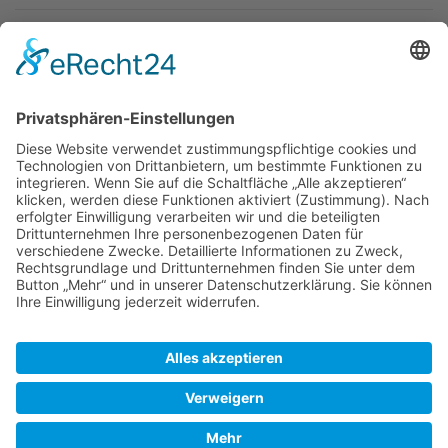
Newsletter
Top-Anbieter
Spitzenqualität
Kompetente Beratung
Partner
* Alle Preise inkl. gesetzl. Mehrwertsteuer, inkl. Versandkosten
FAQ
Händler Login
Hilfe / Unterstützung
Newsletter
Warum WACCEX?
Allgemeine Geschäftsbedingungen und Kundeninformationen
Datenschutzerklärung
Impressum
Kontakt
Newsletter