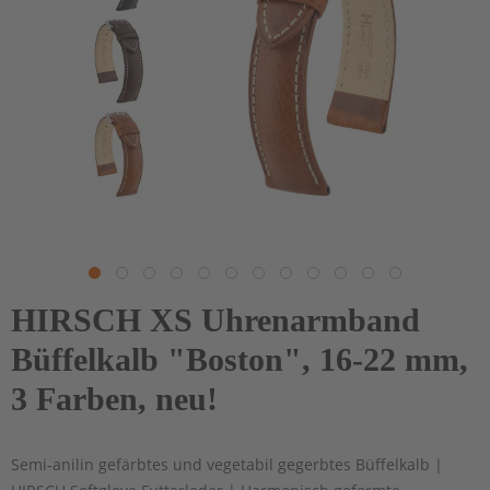
HIRSCH XS Uhrenarmband
Büffelkalb "Boston", 16-22 mm,
3 Farben, neu!
Semi-anilin gefärbtes und vegetabil gegerbtes Büffelkalb |