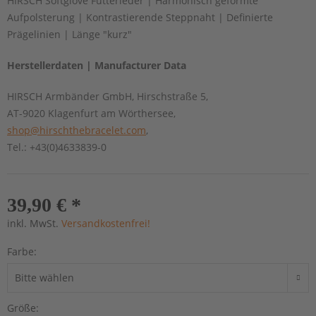
HIRSCH Softglove Futterleder | Harmonisch geformte
Aufpolsterung | Kontrastierende Steppnaht | Definierte
Prägelinien | Länge "kurz"
Herstellerdaten | Manufacturer Data
HIRSCH Armbänder GmbH, Hirschstraße 5,
AT-9020 Klagenfurt am Wörthersee,
shop@hirschthebracelet.com
,
Tel.: +43(0)4633839-0
39,90 € *
inkl. MwSt.
Versandkostenfrei!
Farbe:
Größe: