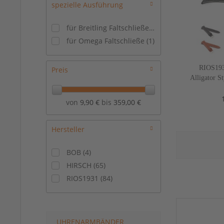
23/20 mm
(
1
)
spezielle Ausführung
24/20 mm
(
8
)
für Breitling Faltschließe
(
3
)
24/22 mm
(
20
)
für Omega Faltschließe
(
1
)
24/24 mm
(
15
)
26/22 mm
(
2
)
26/26 mm
(
2
)
RIOS193
Preis
Alligator S
mm, 5
von
9,90 €
bis
359,00 €
Hersteller
BOB
(
4
)
HIRSCH
(
65
)
RIOS1931
(
84
)
UHRENARMBÄNDER