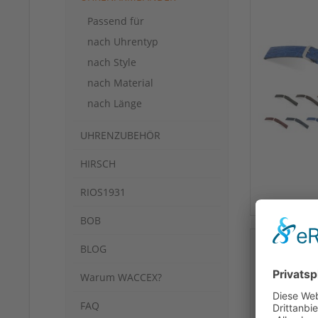
Passend für
nach Uhrentyp
nach Style
nach Material
nach Länge
UHRENZUBEHÖR
HIRSCH
RIOS1931
BOB
BLOG
Warum WACCEX?
FAQ