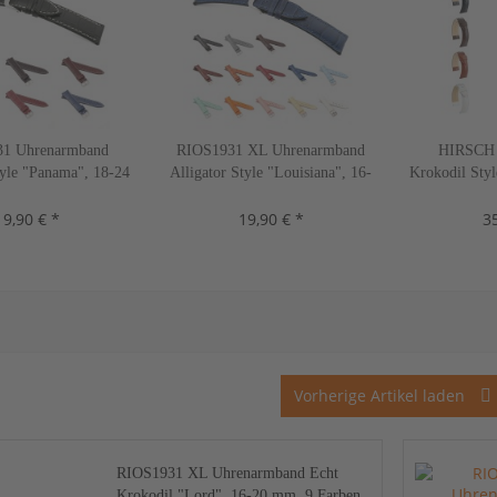
1 Uhrenarmband
RIOS1931 XL Uhrenarmband
HIRSCH 
tyle "Panama", 18-24
Alligator Style "Louisiana", 16-
Krokodil Styl
 Farben, neu!
22 mm, 13 Farben, neu!
22 mm, 
19,90 € *
19,90 € *
35
Vorherige Artikel laden
RIOS1931 XL Uhrenarmband Echt
Krokodil "Lord", 16-20 mm, 9 Farben,