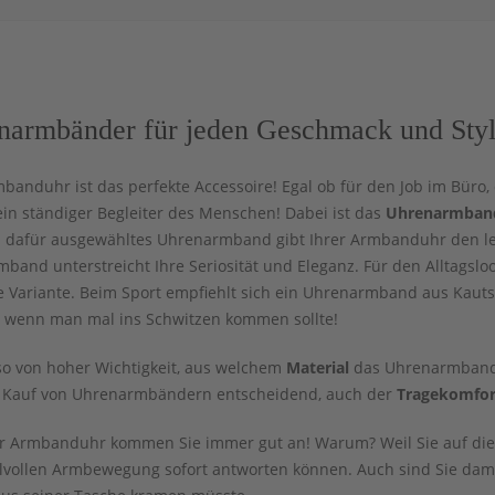
narmbänder für jeden Geschmack und Sty
banduhr ist das perfekte Accessoire! Egal ob für den Job im Büro, 
ein ständiger Begleiter des Menschen! Dabei ist das
Uhrenarmban
 dafür ausgewähltes Uhrenarmband gibt Ihrer Armbanduhr den letz
band unterstreicht Ihre Seriosität und Eleganz. Für den Alltagslook
e Variante. Beim Sport empfiehlt sich ein Uhrenarmband aus Kauts
ch wenn man mal ins Schwitzen kommen sollte!
lso von hoher Wichtigkeit, aus welchem
Material
das Uhrenarmband 
m Kauf von Uhrenarmbändern entscheidend, auch der
Tragekomfo
er Armbanduhr kommen Sie immer gut an! Warum? Weil Sie auf die s
ilvollen Armbewegung sofort antworten können. Auch sind Sie dami