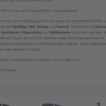
 aus seiner Tasche kramen müsste.
f der Suche nach dem perfekten Uhrenarmband?
nnen Sie eine erste Auswahl für Ihr neues Uhrenarmband treffen.
ren wie
Breitling
,
IWC
,
Omega
und
Panerai
. Sie können zu
Chrono
h
Sportuhren
,
Fliegeruhren
und
Militäruhren
kombiniert werden. W
edenen Längen als auch für schmale sowie breite Handgelenke an.
iedlichen Materialien und Stilrichtungen wählen. Unser Angebot w
he nach aktuellen Trends.
uchte nicht gefunden? Schreiben Sie uns gerne an.
CEX-Team.