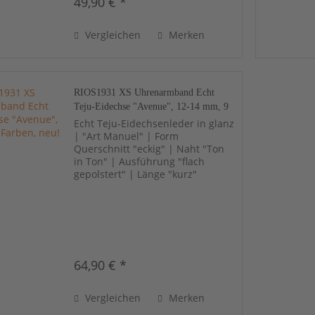
49,90 € *
Vergleichen
Merken
RIOS1931 XS Uhrenarmband Echt
Teju-Eidechse "Avenue", 12-14 mm, 9
Farben, neu!
Echt Teju-Eidechsenleder in glanz
| "Art Manuel" | Form
Querschnitt "eckig" | Naht "Ton
in Ton" | Ausführung "flach
gepolstert" | Länge "kurz"
64,90 € *
Vergleichen
Merken