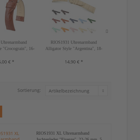
Uhrenarmband
RIOS1931 Uhrenarmband
HIRSCH Uhre
e "Crocograin", 16-
Alligator Style "Argentina", 18-
Style "Kansa
2 Farben, neu!
22 mm, 10 Farben, neu!
Farb
,00 € *
14,90 € *
19,
Sortierung:
RIOS1931 XL Uhrenarmband
Juchtenleder "Firenze", 22-26 mm, 5