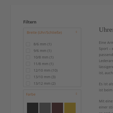
Filtern
Uhre
Eine Arm
8/6 mm
(
1
)
Sport – 
9/6 mm
(
1
)
passend
10/8 mm
(
1
)
Lederarm
11/8 mm
(
1
)
lässiger
12/10 mm
(
10
)
ist, au
13/10 mm
(
3
)
13/12 mm
(
2
)
Es ist a
14/10 mm
(
7
)
ist bei
Farbe
14/12 mm
(
17
)
Mit ein
15/14 mm
(
7
)
einer st
16/14 mm
(
48
)