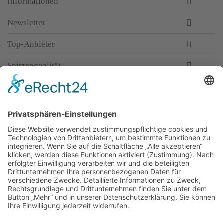
Informationen
Newsletter
Top-Anbieter
Spitzenqualität
Kompetente Beratung
Partner
* Alle Preise inkl. gesetzl. Mehrwertsteuer, inkl.
Versandkosten
FAQ
Händler Login
Hilfe / Unterstützung
Newsletter
Warum WACCEX?
Allgemeine Geschäftsbedingungen und