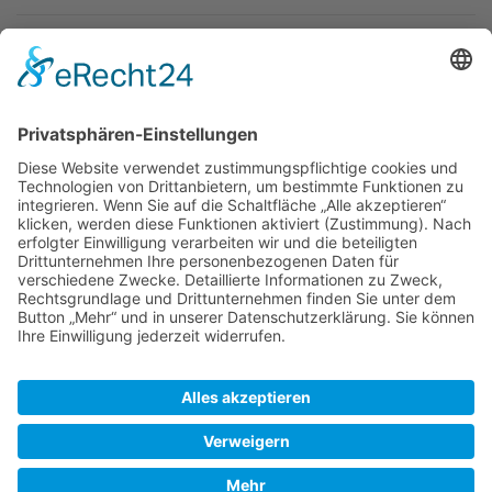
Newsletter
Top-Anbieter
Spitzenqualität
Kompetente Beratung
Partner
* Alle Preise inkl. gesetzl. Mehrwertsteuer, inkl. Versandkosten
FAQ
Händler Login
Hilfe / Unterstützung
Newsletter
Warum WACCEX?
Allgemeine Geschäftsbedingungen und Kundeninformationen
Datenschutzerklärung
Impressum
Kontakt
Newsletter