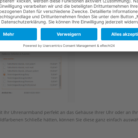
it Ihr Uhrenarmband perfekt an das Gehäuse Ihrer Uhr oder an Ih
oldfarbenen Schließe hätten, können Sie diese ganz einfach auswä