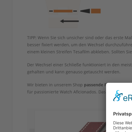
TIPP: Wenn Sie sich unsicher sind oder das erste M
besser fixiert werden, um den Wechsel durchzuführe
einem kleinen Streifen Tesafilm abkleben. Sollten 
Der Wechsel einer Schließe funktioniert in den mei
gehalten und kann genauso getauscht werden.
Wir bieten in unserem Shop
passende Federstegwe
für passionierte Watch Aficionados. Das Werkzeug k