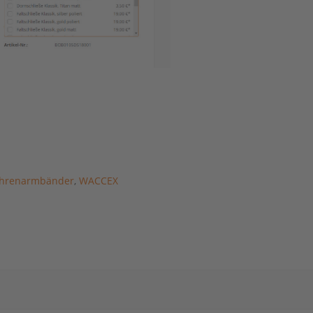
hrenarmbänder
,
WACCEX