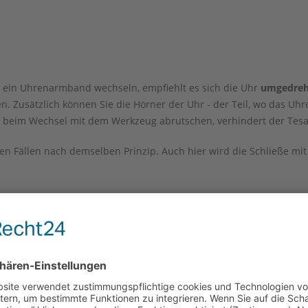
al ein Uhrenarmband wechseln, empfiehlt es sich die Uhr
umgedreht
n. Zusätzlich können Sie die Hörner der Uhr - der Teil, wo das U
Sie beim Wechsel mit dem Werkzeug abrutschen, verhindert der Te
sten Fällen nach demselben Prinzip. Auch hier wird die Schließe 
rkzeuge
zu jedem Artikel an. Vom einfachen Tool für den gelegentl
ann gleich beim Kauf kostengünstig mit in den Warenkorb gelegt w