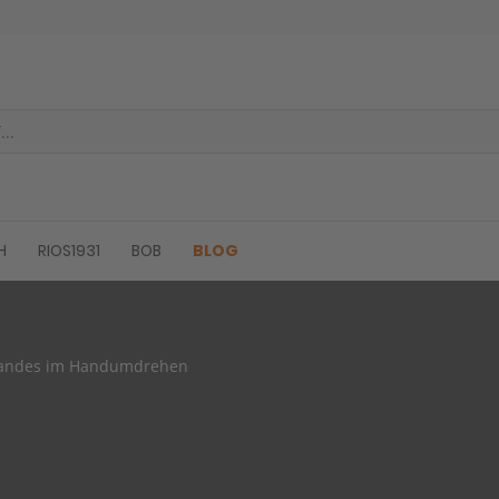
H
RIOS1931
BOB
BLOG
mbandes im Handumdrehen