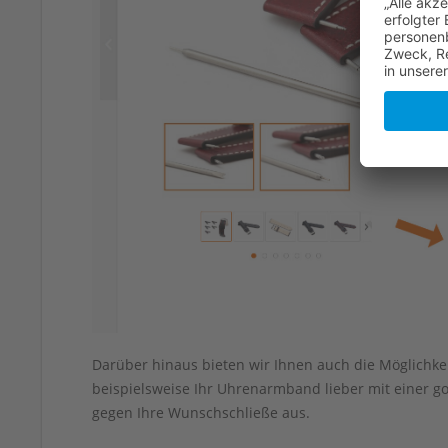
Darüber hinaus bieten wir Ihnen auch die Möglichke
beispielsweise Ihr Uhrenarmband lieber mit einer g
gegen Ihre Wunschschließe aus.