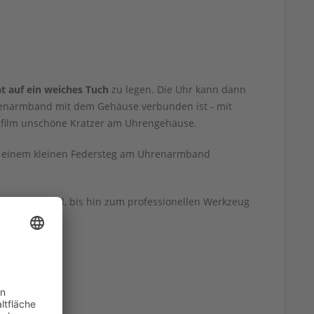
 auf ein weiches Tuch
zu legen. Die Uhr kann dann
hrenarmband mit dem Gehäuse verbunden ist - mit
safilm unschöne Kratzer am Uhrengehäuse.
mit einem kleinen Federsteg am Uhrenarmband
ichen Wechsel, bis hin zum professionellen Werkzeug
erden.