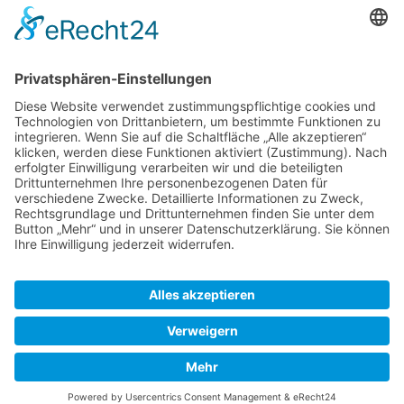
Kompetente Beratung
Partner
* Alle Preise inkl. gesetzl. Mehrwertsteuer, inkl.
Versandkosten
FAQ
Händler Login
Hilfe / Unterstützung
Newsletter
Warum WACCEX?
Allgemeine Geschäftsbedingungen und
Kundeninformationen
Datenschutzerklärung
Impressum
Kontakt
Newsletter
Versand- und Zahlungsbedingungen
Widerrufsrecht