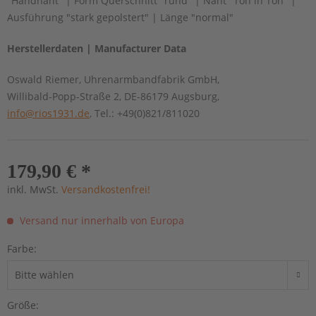
"Handnaht" | Form Querschnitt "rund" | Naht "Ton in Ton" |
Ausführung "stark gepolstert" | Länge "normal"
Herstellerdaten | Manufacturer Data
Oswald Riemer, Uhrenarmbandfabrik GmbH,
Willibald-Popp-Straße 2, DE-86179 Augsburg,
info@rios1931.de
, Tel.: +49(0)821/811020
179,90 € *
inkl. MwSt.
Versandkostenfrei!
Versand nur innerhalb von Europa
Farbe:
Größe: