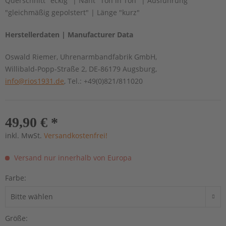
Querschnitt "eckig" | Naht "Ton in Ton" | Ausführung
"gleichmäßig gepolstert" | Länge "kurz"
Herstellerdaten | Manufacturer Data
Oswald Riemer, Uhrenarmbandfabrik GmbH,
Willibald-Popp-Straße 2, DE-86179 Augsburg,
info@rios1931.de
, Tel.: +49(0)821/811020
49,90 € *
inkl. MwSt.
Versandkostenfrei!
Versand nur innerhalb von Europa
Farbe:
Größe: