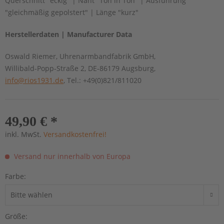
Querschnitt "eckig" | Naht "Ton in Ton" | Ausführung
"gleichmäßig gepolstert" | Länge "kurz"
Herstellerdaten | Manufacturer Data
Oswald Riemer, Uhrenarmbandfabrik GmbH,
Willibald-Popp-Straße 2, DE-86179 Augsburg,
info@rios1931.de
, Tel.: +49(0)821/811020
49,90 € *
inkl. MwSt.
Versandkostenfrei!
Versand nur innerhalb von Europa
Farbe:
Größe: