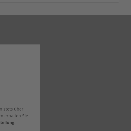
n stets über
m erhalten Sie
tellung
.