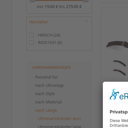
von
19,00 €
bis
279,00 €
Hersteller
HIRSCH
(
24
)
RIOS1931
(
6
)
UHRENARMBÄNDER
Passend für
nach Uhrentyp
nach Style
nach Material
nach Länge
Uhrenarmbänder kurz
Uhrenarmbänder lang