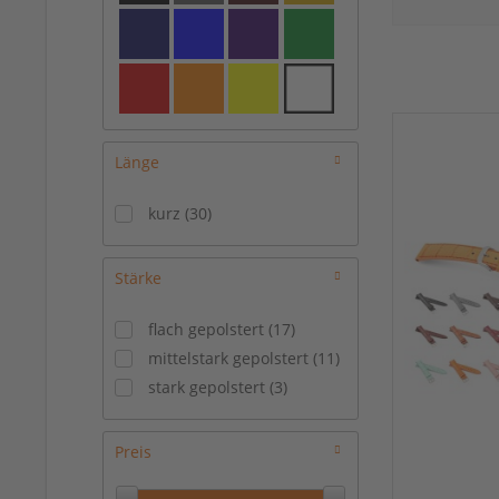
17/14 mm
(
10
)
18/16 mm
(
19
)
19/16 mm
(
2
)
20/16 mm
(
6
)
20/18 mm
(
10
)
22/18 mm
(
2
)
Länge
22/20 mm
(
1
)
kurz
(
30
)
Stärke
flach gepolstert
(
17
)
mittelstark gepolstert
(
11
)
stark gepolstert
(
3
)
Preis