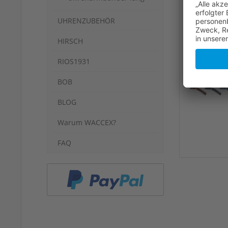
UHRENZUBEHÖR
HIRSCH
RIOS1931
BOB
BLOG
Warum WACCEX?
FAQ