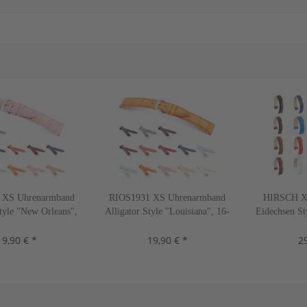
 XS Uhrenarmband
RIOS1931 XS Uhrenarmband
HIRSCH X
Style "New Orleans",
Alligator Style "Louisiana", 16-
Eidechsen St
, 10 Farben, neu!
22 mm, 13 Farben, neu!
20 mm, 
19,90 € *
19,90 € *
29