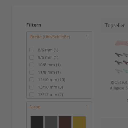
Filtern
Topseller
8/6 mm
(
1
)
9/6 mm
(
1
)
10/8 mm
(
1
)
11/8 mm
(
1
)
12/10 mm
(
10
)
RIOS1931
13/10 mm
(
3
)
Alligator 
18-22 mm
13/12 mm
(
2
)
14/10 mm
(
7
)
Farbe
14/12 mm
(
16
)
15/14 mm
(
7
)
16/14 mm
(
20
)