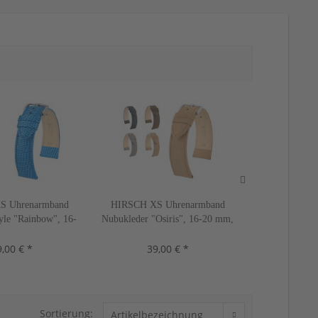
S Uhrenarmband
HIRSCH XS Uhrenarmband
HIRSCH XS
yle "Rainbow", 16-
Nubukleder "Osiris", 16-20 mm,
Büffelkalb "B
2 Farben, neu!
4 Farben, neu!
3 Far
,00 € *
39,00 € *
39,
Sortierung: