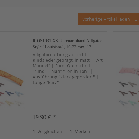
Vorherige Artikel laden
RIOS1931 XS Uhrenarmband Alligator
Style "Louisiana", 16-22 mm, 13
Farben, neu!
Alligatornarbung auf echt
Rindsleder geprägt, in matt | "Art
Manuel" | Form Querschnitt
"rund" | Naht "Ton in Ton" |
Ausführung "stark gepolstert" |
Länge "kurz"
19,90 € *
Vergleichen
Merken