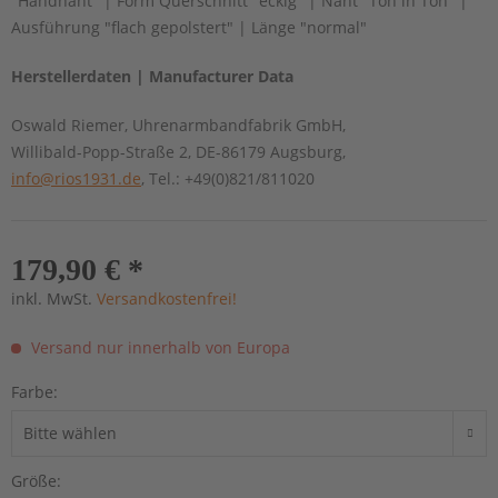
"Handnaht" | Form Querschnitt "eckig" | Naht "Ton in Ton" |
Ausführung "flach gepolstert" | Länge "normal"
Herstellerdaten | Manufacturer Data
Oswald Riemer, Uhrenarmbandfabrik GmbH,
Willibald-Popp-Straße 2, DE-86179 Augsburg,
info@rios1931.de
, Tel.: +49(0)821/811020
179,90 € *
inkl. MwSt.
Versandkostenfrei!
Versand nur innerhalb von Europa
Farbe:
Größe: