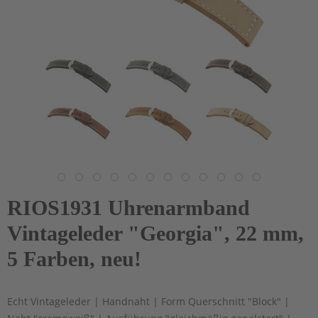
RIOS1931 Uhrenarmband
Vintageleder "Georgia", 22 mm,
5 Farben, neu!
Echt Vintageleder | Handnaht | Form Querschnitt "Block" |