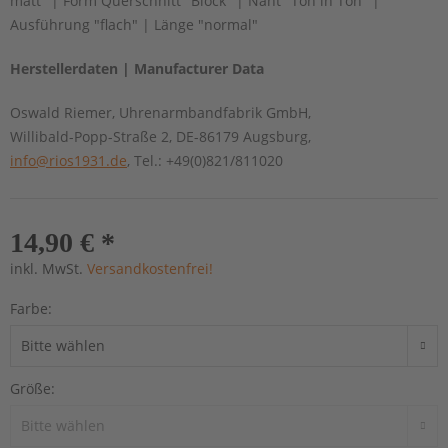
matt" | Form Querschnitt "Block" | Naht "Ton in Ton" |
Ausführung "flach" | Länge "normal"
Herstellerdaten | Manufacturer Data
Oswald Riemer, Uhrenarmbandfabrik GmbH,
Willibald-Popp-Straße 2, DE-86179 Augsburg,
info@rios1931.de
, Tel.: +49(0)821/811020
14,90 € *
inkl. MwSt.
Versandkostenfrei!
Farbe:
Größe: