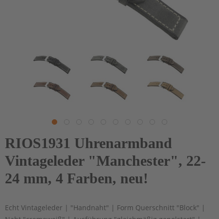
RIOS1931 Uhrenarmband
Vintageleder "Manchester", 22-
24 mm, 4 Farben, neu!
Echt Vintageleder | "Handnaht" | Form Querschnitt "Block" |