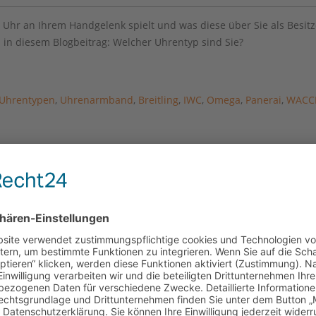
 Uhr an Ihrem Handgelenk spielt und was diese über Sie als Besitz
 in diesem Blogbeitrag: Welcher Uhrentyp sind Sie?
Uhrentypen
,
Uhrenarmband
,
Breitling
,
IWC
,
Omega
,
Panerai
,
WACC