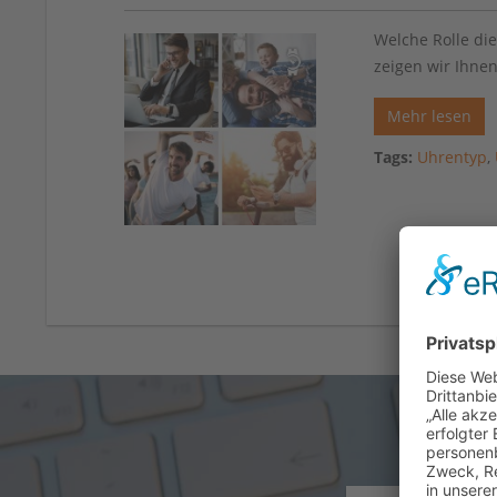
Welche Rolle die
zeigen wir Ihnen
Mehr lesen
Tags:
Uhrentyp
,