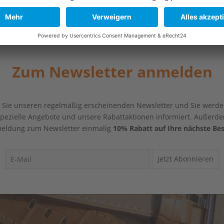
Zum Newsletter anmelden
Sie unseren regelmäßig erscheinenden Newsletter und Sie werde
 spezielle Angebote und unsere Rabattaktionen informiert. Außerde
eldung zum Newsletter einmalig
10% Rabatt auf Ihre nächste Bes
Jetzt Abonnieren