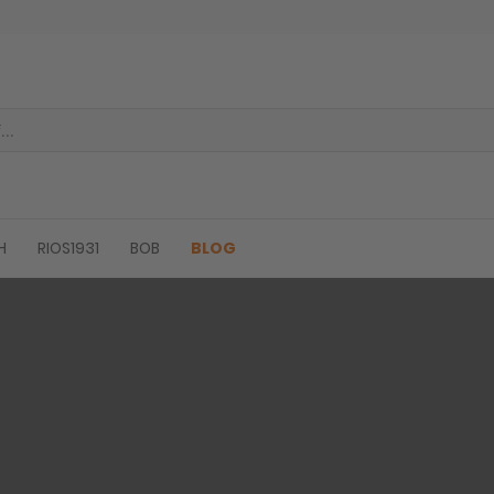
H
RIOS1931
BOB
BLOG