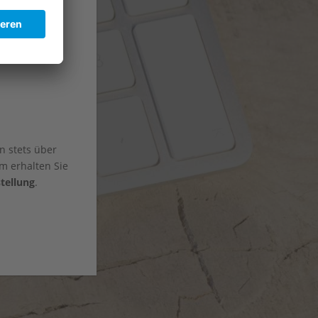
n stets über
m erhalten Sie
tellung
.