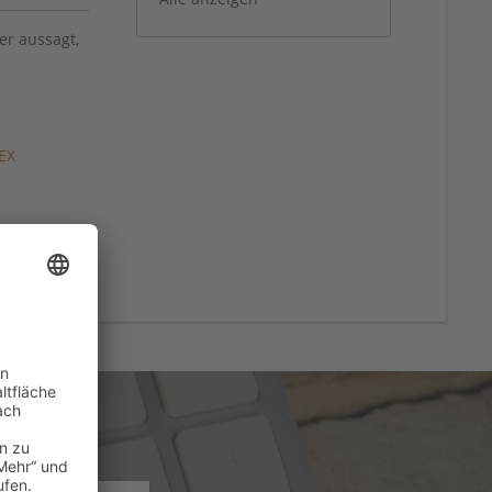
er aussagt,
EX