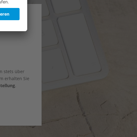
n stets über
m erhalten Sie
tellung
.