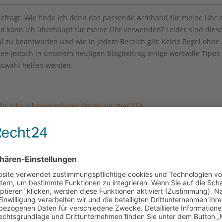
gefragt: Wie finde ich denn das passende Armband für meine Uhr 
 kann ich überhaupt für meine Uhr verwenden? Leider sind dies
al zu beantworten und wie in jedem Bereich gilt: Keine Regel ohn
en jedoch in unserem heutigen Blogbeitrag einige wertvolle Tipps 
uswahl helfen werden.
hr
,
Uhr
,
Uhrenarmband
,
Beratung
,
WACCEX