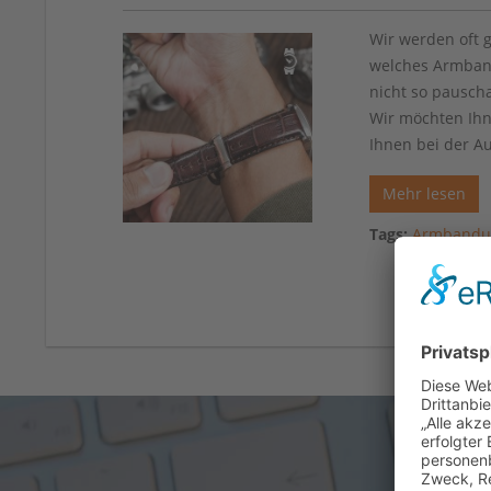
Wir werden oft 
welches Armband
nicht so pausch
Wir möchten Ihn
Ihnen bei der A
Mehr lesen
Tags:
Armbandu