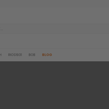
H
RIOS1931
BOB
BLOG