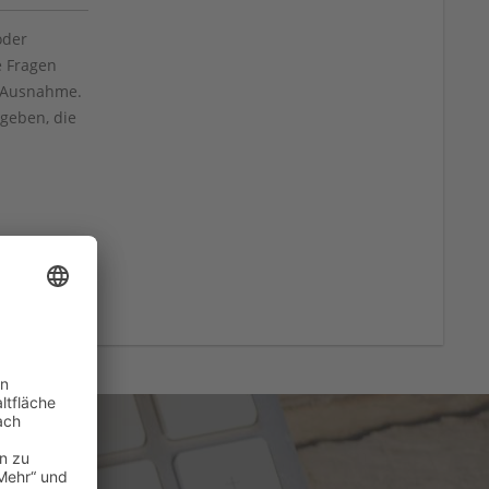
oder
e Fragen
e Ausnahme.
geben, die