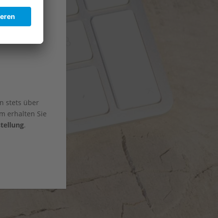
n stets über
m erhalten Sie
tellung
.