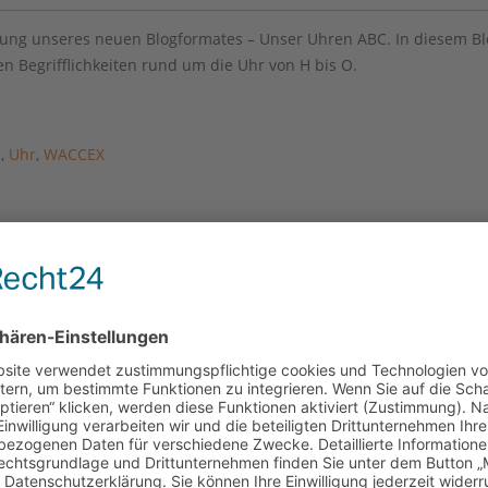
tzung unseres neuen Blogformates – Unser Uhren ABC. In diesem Bl
en Begrifflichkeiten rund um die Uhr von H bis O.
C
,
Uhr
,
WACCEX