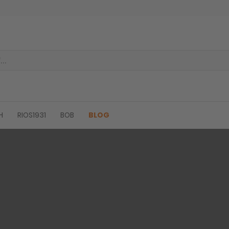
H
RIOS1931
BOB
BLOG