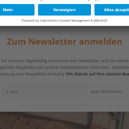
Zum Newsletter anmelden
Sie unseren regelmäßig erscheinenden Newsletter und Sie werde
 spezielle Angebote und unsere Rabattaktionen informiert. Außerde
eldung zum Newsletter einmalig
10% Rabatt auf Ihre nächste Bes
Jetzt Abonnieren