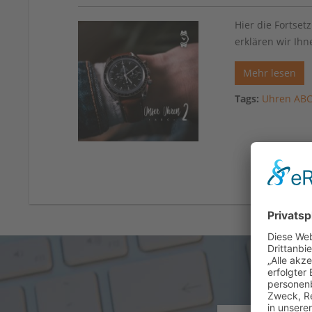
Hier die Fortse
erklären wir Ihn
Mehr lesen
Tags:
Uhren AB